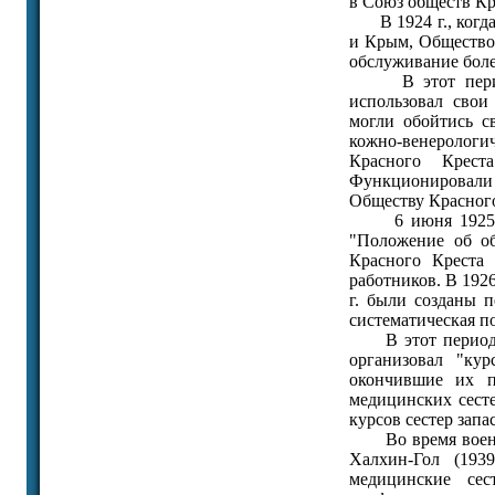
в Союз обществ Кр
В 1924 г., когда
и Крым, Общество
обслуживание боле
В этот период О
использовал свои
могли обойтись с
кожно-венеролог
Красного Крест
Функционировали 
Обществу Красного
6 июня 1925 г.
"Положение об об
Красного Креста
работников. В 1926
г. были созданы п
систематическая п
В этот период и
организовал "кур
окончившие их п
медицинских сесте
курсов сестер запас
Во время военных
Халхин-Гол (193
медицинские се