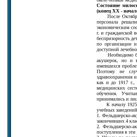
Состояние милосе
(конец ХХ - начал
После Октябрьско
персонала решали
экономическим со
г. и гражданской 
беспризорность дет
по организации 
доступной лечебн
Необходимо было
акушерок, но и 
имевшихся пробле
Поэтому не слу
здравоохранения и
как и до 1917 г.
медицинских сест
обучения. Учиты
принимались и лиц
К началу 1925 г.
учебных заведений
1. Фельдшерско-а
закончивших 4 кла
2. Фельдшерско-а
поступления в эти