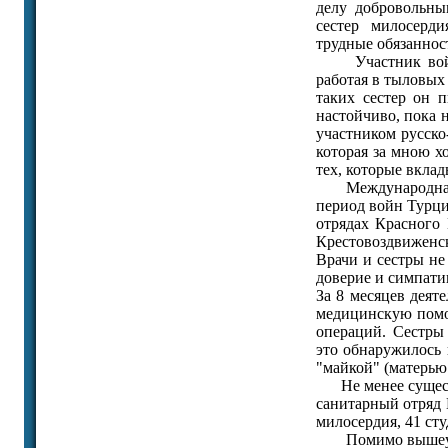
делу добровольны
сестер милосерд
трудные обязаннос
Участник войны, 
работая в тыловых 
таких сестер он п
настойчиво, пока н
участником русско
которая за мною х
тех, которые вкла
Международная де
период войн Турции
отрядах Красного 
Крестовоздвиженс
Врачи и сестры не
доверие и симпати
За 8 месяцев деят
медицинскую помо
операций. Сестры
это обнаружилось 
"майкой" (матерью 
Не менее существе
санитарный отряд К
милосердия, 41 сту
Помимо вышеупом