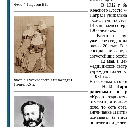
Фото 4. Пирогов Н.И
В 1912 г. была 
Красного Креста м
Награда уникальна
своих лучших сест
13 млн. медсестер
1200 человек.
Всего к началу 19
уже через год, к 
около 20 тыс. В 
специального ку
августейшие особы
12 мая, в день 
медицинской сестр
учреждён только в
с 1981 года.
Фото 5. Русские сестры милосердия.
В нескольких горо
Начало ХХ в.
Н. И. Пиро
ранеными в ра
«Крестовоздвижен
отметить, что ино
деле, то есть ор
англичанке Нейтин
доказывая (в пис
попечения о ранен