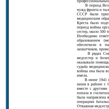
профессиональных 
В период Велико
нужд фронта и тыл
СССР были приня
медицинским обра
Креста было подг
период войны орг
сестер, около 500 
Необходимо отмет
образованием (м
обеспечили в ты
захватчиков, пров
В рядах Советск
медсестер и боле
оказывали помощь 
судьба медицинск
войны она была во
имела.
В июне 1941 г. он
июня в районе г.
вместе с другими
попала в госпитал
была направлена в
операциях баталь
Отважная медсестр