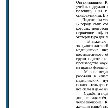
Организациями Кр
учебных дружин и
половину 1941 г.
сандружинниц. В к
Подготовка медиц
В городе была со
которых подготов
первичное обуче
экстернатура для 
В тяжелую блока
эвакуация жителей
медицинские шк
шестимесячного о
групп подготовки
производства обуч
на правах филиал
Многие медицинс
работали в каче
медицинских пу
исключительную с
все силы и даже ж
Судьбы и подвиги
дни, не щадя себя
человеколюбие. 
женщин нашей стр