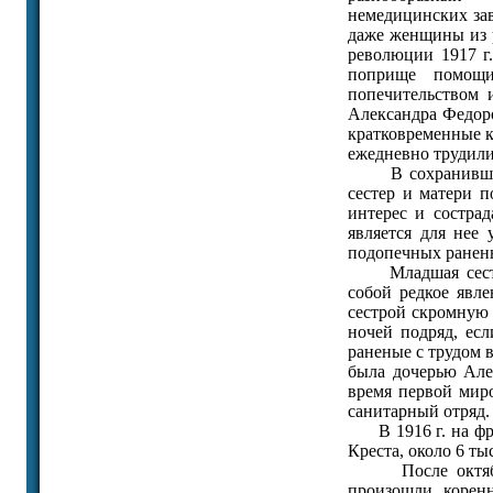
немедицинских за
даже женщины из 
революции 1917 г
поприще помощи
попечительством 
Александра Федор
кратковременные к
ежедневно трудилис
В сохранившихся
сестер и матери п
интерес и состра
является для нее 
подопечных раненых
Младшая сестра 
собой редкое явле
сестрой скромную к
ночей подряд, ес
раненые с трудом в
была дочерью Алек
время первой мир
санитарный отряд.
В 1916 г. на фро
Креста, около 6 т
После октябрьск
произошли коренн