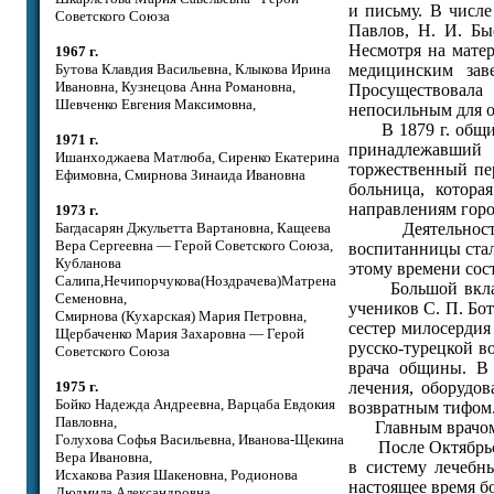
и письму. В числе
Советского Союза
Павлов, Н. И. Бы
Несмотря на мате
1967 г.
Бутова Клавдия Васильевна, Клыкова Ирина
медицинским зав
Ивановна, Кузнецова Анна Романовна,
Просуществовала
Шевченко Евгения Максимовна,
непосильным для 
В 1879 г. общине
1971 г.
принадлежавший 
Ишанходжаева Матлюба, Сиренко Екатерина
торжественный пе
Ефимовна, Смирнова Зинаида Ивановна
больница, котора
направлениям горо
1973 г.
Багдасарян Джульетта Вартановна, Кащеева
Деятельность Ге
Вера Сергеевна — Герой Советского Союза,
воспитанницы стал
Кубланова
этому времени сос
Салипа,Нечипорчукова(Ноздрачева)Матрена
Большой вклад в
Семеновна,
учеников С. П. Бот
Смирнова (Кухарская) Мария Петровна,
сестер милосерди
Щербаченко Мария Захаровна — Герой
русско-турецкой во
Советского Союза
врача общины. В 
1975 г.
лечения, оборудов
Бойко Надежда Андреевна, Варцаба Евдокия
возвратным тифом
Павловна,
Главным врачом о
Голухова Софья Васильевна, Иванова-Щекина
После Октябрьско
Вера Ивановна,
в систему лечебн
Исхакова Разия Шакеновна, Родионова
настоящее время бо
Людмила Александровна,