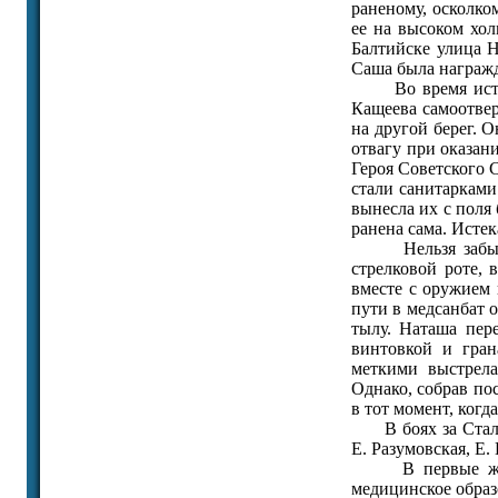
раненому, осколк
ее на высоком хол
Балтийске улица 
Саша была награжд
Во время истори
Кащеева самоотвер
на другой берег. 
отвагу при оказа
Героя Советского С
стали санитарками
вынесла их с поля 
ранена сама. Истек
Нельзя забыть и
стрелковой роте, 
вместе с оружием 
пути в медсанбат 
тылу. Наташа пер
винтовкой и гран
меткими выстрела
Однако, собрав пос
в тот момент, когд
В боях за Сталин
Е. Разумовская, Е.
В первые же дн
медицинское образ