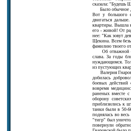
сказала: "Будешь 
Было обычное деж
Вот у большого с
двигаться дальше
квартиры. Вышла н
его - живой! От р
нее: "Как зовут де
Щекина. Всем без
фамилию твоего от
Об отважной сем
слава. За годы б
нуждающимся. Тол
из пустующих квар
Валерия Гнаровска
добилась доброво
боевых действий 
вовремя медицинс
раненых вместе с
оборону советски
приблизились к ш
танки были в 50-6
поднялась во весь
"тигр" был уничто
повернули обратно
Гнаровской было п