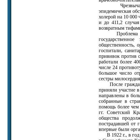
Чрезвычайно о
эпидемическая об
холерой на 10 000 ч
и до 411,2 случая
возвратным тифами
Проблема борьб
государственное
общественность, 
госпитали, санит
прививок против 
работали более 4
числе 24 противот
большое число от
сестры милосердия
После гражданск
приняли участие в
направлены в боль
собранные в стра
помощь более чем 
гг. Советский Кр
общества продол
пострадавшей от г
впервые были орга
В 1922 г., в год