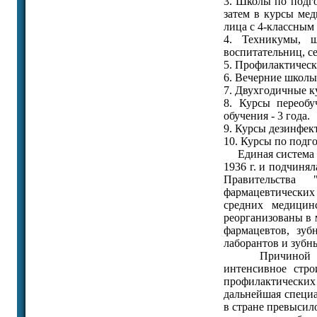
3. Школы по подг
затем в курсы мед
лица с 4-классным
4. Техникумы, 
воспитательниц, се
5. Профилактическ
6. Вечерние школы
7. Двухгодичные 
8. Курсы переобу
обучения - 3 года.
9. Курсы дезинфект
10. Курсы по подго
Единая система с
1936 г. и подчиня
Правительства
фармацевтических 
средних медицин
реорганизованы в 
фармацевтов, зу
лаборантов и зубн
Причиной реорг
интенсивное стро
профилактических
дальнейшая специа
в стране превысил