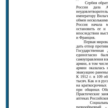
Сербия обратилас
России дала А
неудовлетворитель
императору Вильге
обмен несколькими
Россия начала м
остановить ее и
впоследствии выс
и Франция.
Первая мировая в
дать отпор против
Государственная
единогласно бы
самоуправления вз
армии, в том числ
армии оказалась
эвакуацию раненых
К 1912 г. в 109 о
тысяч. Как и в рус
на краткосрочных 
при общинах Обще
Практические заня
аптеках Российско
Социальный сос
разнообразный 