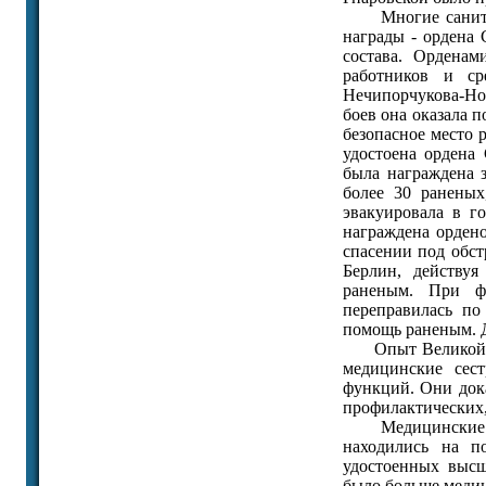
Многие санитары
награды - ордена 
состава. Ордена
работников и с
Нечипорчукова-Ноз
боев она оказала 
безопасное место 
удостоена ордена
была награждена 
более 30 раненых
эвакуировала в г
награждена ордено
спасении под обст
Берлин, действу
раненым. При ф
переправилась по
помощь раненым. Д
Опыт Великой Оте
медицинские сес
функций. Они дока
профилактических
Медицинские сес
находились на п
удостоенных высш
было больше медиц