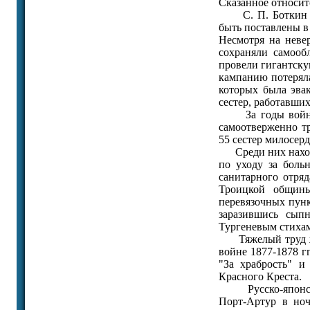
Сказанное относит
С. П. Боткин в п
быть поставлены в
Несмотря на неве
сохраняли самооб
провели гигантскую
кампанию потеряла
которых была эва
сестер, работавши
За годы войны в 
самоотверженно тр
55 сестер милосер
Среди них находи
по уходу за боль
санитарного отряд
Троицкой общины
перевязочных пунк
заразившись сып
Тургеневым стихам
Тяжелый труд жен
войне 1877-1878 г
"За храбрость" и
Красного Креста.
Русско-японская 
Порт-Артур в ноч