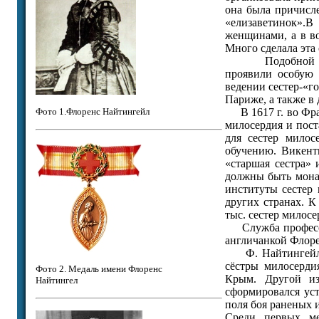
она была причисле
«елизаветинок».
женщинами, а в в
Много сделала эта
Подобной деяте
проявили особую 
ведении сестер-«г
Париже, а также в
Фото 1.Флоренс Найтингейл
В 1617 г. во Фра
милосердия и пост
для сестер милос
обучению. Викент
«старшая сестра» 
должны быть мона
институты сестер
других странах. К
тыс. сестер милосе
Cлужба профессио
англичанкой Флор
Ф. Найтингейл в
сёстры милосерди
Фото 2. Медаль имени Флоренс
Крым. Другой из
Найтингел
сформировался уст
поля боя раненых 
Среди первых ме