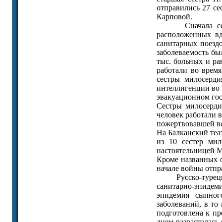
отправились 27 се
Карповой.
Сначала сестры
расположенных вд
санитарных поездо
заболеваемость бы
тыс. больных и р
работали во время
сестры милосерд
интеллигенции во 
эвакуационном гос
Сестры милосерди
человек работали 
пожертвовавшей вс
На Балканский теа
из 10 сестер ми
настоятельницей М
Кроме названных о
начале войны отпр
Русско-турецкая
санитарно-эпидем
эпидемия сыпног
заболеваний, в то
подготовлена к п
днем разрасталась