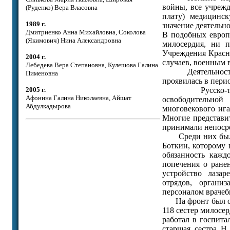
войны, все учреж
(Руденко) Вера Власовна
плату) медицинс
1989 г.
значение деятельн
Дмитриенко Анна Михайловна, Соколова
В подобных европ
(Якимович) Нина Александровна
милосердия, ни 
Учреждения Красн
2004 г.
случаев, военным 
Лебедева Вера Степановна, Кулешова Галина
Деятельность Об
Пименовна
проявилась в пери
2005 г.
Русско-турецка
Афонина Галина Николаевна, Айшат
освободительной
Абдулкадырова
многовекового ига
Многие представит
принимали непосре
Среди них были А
Боткин, которому 
обязанность кажд
попечения о ране
устройство лазар
отрядов, органи
персоналом врачеб
На фронт был отп
118 сестер милосе
работал в госпита
старшая сестра Н