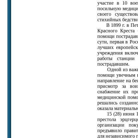
участие в 10 во
посильную медици
своего существо
стихийных бедствий
В 1899 г. в Пет
Красного Креста 
помощи пострадавш
сути, первая в Ро
лучших европейск
учреждения включ
работы станции
пострадавшим.
Одной из важных
помощи увечным в
направление на бе
присмотр за вои
снабжение их про
медицинской помо
решались созданно
оказала материаль
15 (28) июня 191
престола эрцгер
организации пок
предъявило прави
для независимого г