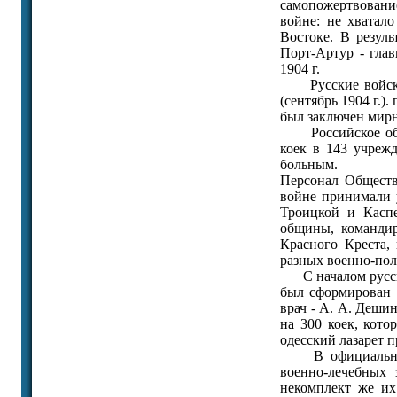
самопожертвовани
войне: не хватал
Востоке. В резуль
Порт-Артур - глав
1904 г.
Русские войска п
(сентябрь 1904 г.)
был заключен мир
Российское общес
коек в 143 учреж
больным.
Персонал Обществ
войне принимали 
Троицкой и Каспе
общины, командир
Красного Креста, 
разных военно-пол
С началом русско
был сформирован 
врач - А. А. Деши
на 300 коек, кото
одесский лазарет 
В официальном о
военно-лечебных 
некомплект же их