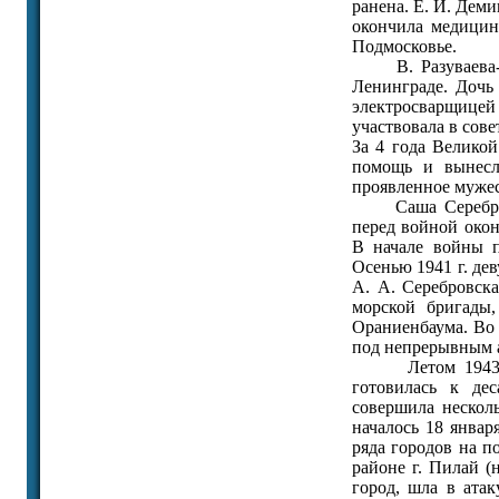
ранена. Е. И. Дем
окончила медицин
Подмосковье.
В. Разуваева-Чи
Ленинграде. Дочь 
электросварщице
участвовала в сов
За 4 года Велико
помощь и вынесл
проявленное мужес
Саша Серебровска
перед войной окон
В начале войны п
Осенью 1941 г. де
А. А. Серебровска
морской бригады,
Ораниенбаума. Во
под непрерывным 
Летом 1943 г., 
готовилась к де
совершила нескол
началось 18 январ
ряда городов на п
районе г. Пилай (
город, шла в атак