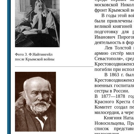
московской Никол
фронт Крымской в
В годы этой войн
были привлечены 
великой княгиней
подготовку для 
Иванович Пирогов
деятельность в фо
Лев Толстой в «
армию сестёр мил
Фото 3. Ф.Найтингейл
Севастополя», сре
после Крымской войны
Крестовоздвижен
погибли при испол
В 1863 г. был из
Крестовоздвижен
военных госпиталя
сестры в России.
В 1877—1878 год
Красного Креста 
Комитет создал п
милосердия, а чере
Княгиня Наталья
Новосильцева, Пр
список представ
милосердия.