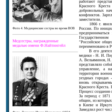
работают предста
Красного Креста
добровольных на
конфликтов. Зарп
заместители.
1866 г. явился 
Фото 4. Медицинские сестры во время ВОВ
России. По инициа
предприниматься 
Государственном
Медсестры, награжденные
"Российское обще
медалью имени Ф.Найтингейл
переименовано в Р
В его деятельно
медики - Н. И. Пи
А. Вельяминов, Н.
представляло собо
управление, а н
территории военн
уездных городах 
вновь открываем
Красного Креста. 
Процесс создания 
За период с 1871
общин, из которы
в Киеве и Иркутс
Замедлил рост числ