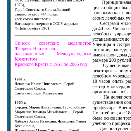
Фото. Левченко Ирина Николаевна (1924 -
Принципиальных 
1973),
целью общин была
Герой Советского Союза,бывший
ранеными как в во
санинструктор 744 полка,
своих лечебных уч
член союза писателей.
Сестрами милосер
Награждена впервые в СССР медалью
Ф.Найтингейл в 1961г.
до 40 лет. Число с
лечебных учрежде
устанавливался до 
Список советских медалисток
Ученицы и сестры
Флоренс Найтингейл,
питание, одежду,
награжденных Международным
имели свои дома д
Комитетом
размере 200 рублей
Красного Креста с 1961 по 2005 год
Существовавшие 
некоторые - полу
лечебном учрежден
1961 г.
18 часов опять р
Левченко Ирина Николаевна - Герой
сестер милосердия
Советского Союза,
организована в Сан
Савченко Лидия Филипповна
На должность се
существования общ
1965 г.
Сердюк Мария Дмитриевна, Туснолобова-
профессора Военн
Марченко Зинаида Михайловна — Герой
Полотебнов, а с 18
Советского Союза,
была основана тре
Хаблова Агния Ивановна, Чанышева Фаина
учебного процесса
Хусаиновна,
Для поступления 
Шкарлетова Мария Савельевна - Герой