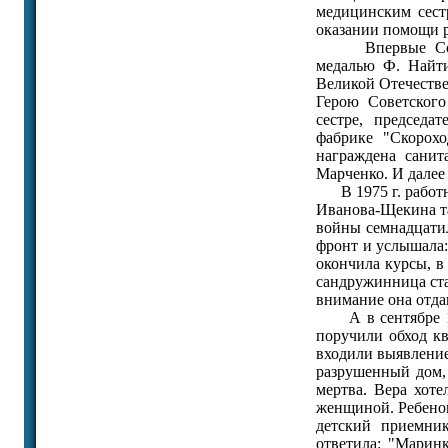
медицинским сест
оказании помощи р
Впервые Советс
медалью Ф. Найти
Великой Отечестве
Герою Советского
сестре, председа
фабрике "Скорох
награждена санит
Марченко. И далее
В 1975 г. работн
Иванова-Щекина т
войны семнадцатил
фронт и услышала
окончила курсы, в
сандружинница стал
внимание она отда
А в сентябре 19
поручили обход к
входили выявление
разрушенный дом,
мертва. Вера хоте
женщиной. Ребенок
детский приемник
ответила: "Маринк