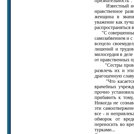
признательность".
Известный истор
нравственное раз
женщина в звани
уважение как лучш
распространяться в
"С совершенным у
самозабвением и с 
всецело своемуде
лишений и трудов 
милосердия в дел
от нравственных п
"Сестры проводил
развлечь их и эт
драгоценную славу,
"Что касается ка
врачебных учрежд
прочно установил
прибавить к тому
Никогда не сознав
эти самоотвержен
все - и непривлек
обморок от вред
переносить во вр
турками...