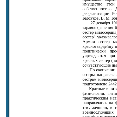
имущество этой 
собственностью.
реорганизации Ро
Барсуков, В. М. Бо
27 декабря 1919 
здравоохранения 
сестер милосердия
сестер" указывало
Армии сестер ми
красногвардейцу п
политически про
учреждаются при
красных сестер (п
сочувствующие им
По окончании дву
сестры направлял
сестрам милосерди
подготовлено 2442
Красные санитарки
физиологии, гиги
практическим нав
направлялись на 
тыс. женщин, в т
военнослужащих 
врачебно-питатель