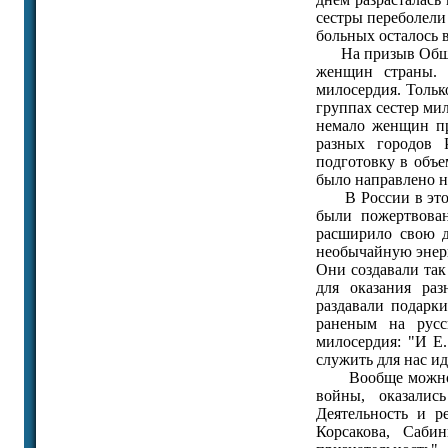
сестры переболели
больных осталось в
На призыв Общест
женщин страны. 
милосердия. Тольк
группах сестер ми
немало женщин п
разных городов 
подготовку в объе
было направлено н
В России в этот 
были пожертвова
расширило свою д
необычайную энерг
Они создавали та
для оказания ра
раздавали подарки
раненым на русс
милосердия: "И Е
служить для нас ид
Вообще можно зая
войны, оказали
Деятельность и р
Корсакова, Саби