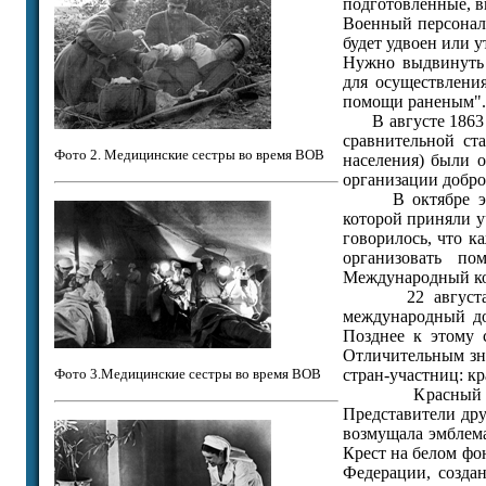
подготовленные, в
Военный персонал 
будет удвоен или 
Нужно выдвинуть 
для осуществлени
помощи раненым".
В августе 1863 г.
сравнительной ст
Фото 2. Медицинские сестры во время ВОВ
населения) были 
организации добро
В октябре этого
которой приняли у
говорилось, что к
организовать п
Международный ко
22 августа 186
международный до
Позднее к этому 
Отличительным зн
Фото 3.Медицинские сестры во время ВОВ
стран-участниц: кр
Красный Полуме
Представители дру
возмущала эмблема
Крест на белом ф
Федерации, созда