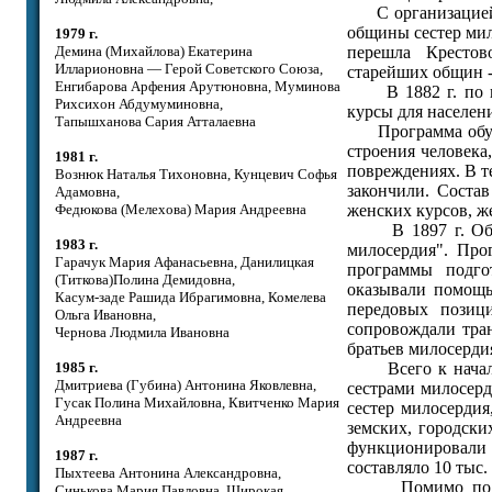
С организацией Р
общины сестер мило
1979 г.
Демина (Михайлова) Екатерина
перешла Крестов
Илларионовна — Герой Советского Союза,
старейших общин -
Енгибарова Арфения Арутюновна, Муминова
В 1882 г. по ини
Рихсихон Абдумуминовна,
курсы для населен
Тапышханова Сария Атталаевна
Программа обучен
строения человека
1981 г.
повреждениях. В те
Вознюк Наталья Тихоновна, Кунцевич Софья
закончили. Соста
Адамовна,
Федюкова (Мелехова) Мария Андреевна
женских курсов, ж
В 1897 г. Общес
1983 г.
милосердия". Про
Гарачук Мария Афанасьевна, Данилицкая
программы подго
(Титкова)Полина Демидовна,
оказывали помощь
Касум-заде Рашида Ибрагимовна, Комелева
передовых позици
Ольга Ивановна,
сопровождали тран
Чернова Людмила Ивановна
братьев милосердия
1985 г.
Всего к началу 
Дмитриева (Губина) Антонина Яковлевна,
сестрами милосерд
Гусак Полина Михайловна, Квитченко Мария
сестер милосердия
Андреевна
земских, городски
функционировали
1987 г.
составляло 10 тыс.
Пыхтеева Антонина Александровна,
Помимо подгото
Синькова Мария Павловна, Широкая