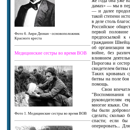
же года она уже н
дамах» — мы в пер
— и далее продол
такой степени ис
в деле столь благ
Российское общес
первой половине
Фото 6. Анри Дюнан - основоположник
предпосылкой к 
Красного креста
гражданин Швейца
об организации м
войне, без разли
Медицинские сестры во время ВОВ
влиянием деятель
Пирогова и сесте
свидетелем битвы 
Таких кровавых с
битвы на поле боя
помощь.
Свои впечатлени
"Воспоминания 
руководителям ев
многие языки. Он
бы были добровол
Фото 1. Медицинские сестры во время ВОВ
сделать; сколько
спасти; если бы
оперировать... Дл